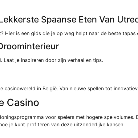
 Lekkerste Spaanse Eten Van Utre
? Hier is een gids die je op weg helpt naar de beste tapas e
Droominterieur
 Laat je inspireren door zijn verhaal en tips.
e casinowereld in België. Van nieuwe spellen tot innovatieve
ne Casino
eloningsprogramma voor spelers met hogere spelvolumes. 
oe je kunt profiteren van deze uitzonderlijke kansen.