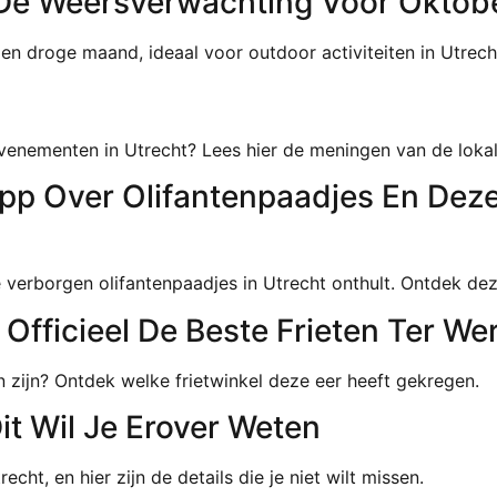
Is De Weersverwachting Voor Oktob
n droge maand, ideaal voor outdoor activiteiten in Utrech
enementen in Utrecht? Lees hier de meningen van de lokal
p Over Olifantenpaadjes En Deze 
 verborgen olifantenpaadjes in Utrecht onthult. Ontdek de
Officieel De Beste Frieten Ter We
en zijn? Ontdek welke frietwinkel deze eer heeft gekregen.
it Wil Je Erover Weten
cht, en hier zijn de details die je niet wilt missen.