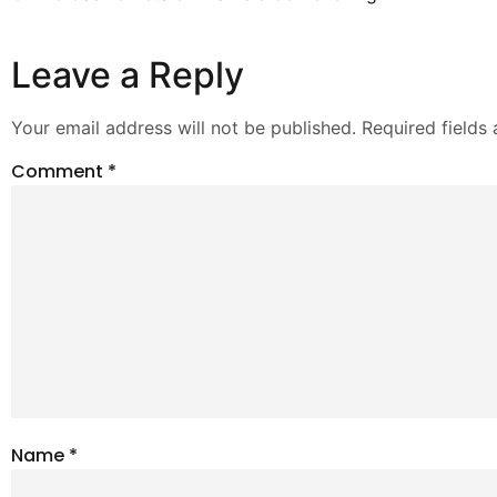
Leave a Reply
Your email address will not be published.
Required fields
Comment
*
Name
*