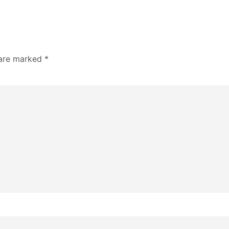
 are marked
*