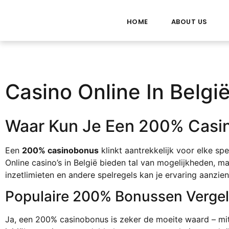
HOME
ABOUT US
Casino Online In Belgi
Waar Kun Je Een 200% Casi
Een
200% casinobonus
klinkt aantrekkelijk voor elke s
Online casino’s in België bieden tal van mogelijkheden, m
inzetlimieten en andere spelregels kan je ervaring aanzien
Populaire 200% Bonussen Verge
Ja, een 200% casinobonus is zeker de moeite waard – mi