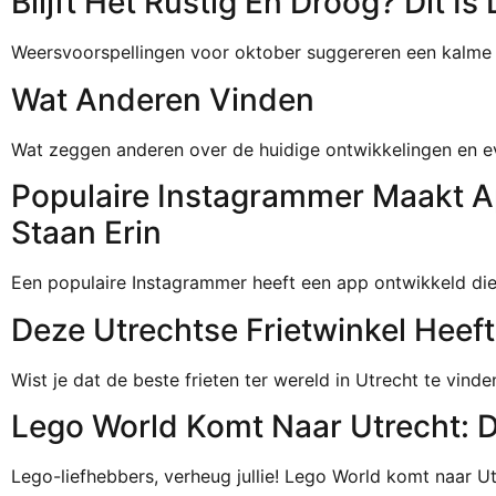
Blijft Het Rustig En Droog? Dit 
Weersvoorspellingen voor oktober suggereren een kalme e
Wat Anderen Vinden
Wat zeggen anderen over de huidige ontwikkelingen en ev
Populaire Instagrammer Maakt Ap
Staan Erin
Een populaire Instagrammer heeft een app ontwikkeld die
Deze Utrechtse Frietwinkel Heeft 
Wist je dat de beste frieten ter wereld in Utrecht te vind
Lego World Komt Naar Utrecht: D
Lego-liefhebbers, verheug jullie! Lego World komt naar Utre