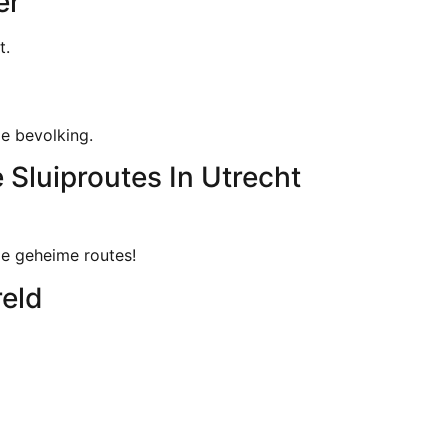
er
t.
e bevolking.
Sluiproutes In Utrecht
ze geheime routes!
reld