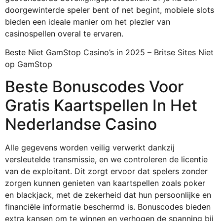
doorgewinterde speler bent of net begint, mobiele slots
bieden een ideale manier om het plezier van
casinospellen overal te ervaren.
Beste Niet GamStop Casino’s in 2025 – Britse Sites Niet
op GamStop
Beste Bonuscodes Voor
Gratis Kaartspellen In Het
Nederlandse Casino
Alle gegevens worden veilig verwerkt dankzij
versleutelde transmissie, en we controleren de licentie
van de exploitant. Dit zorgt ervoor dat spelers zonder
zorgen kunnen genieten van kaartspellen zoals poker
en blackjack, met de zekerheid dat hun persoonlijke en
financiële informatie beschermd is. Bonuscodes bieden
extra kansen om te winnen en verhogen de spanning bij