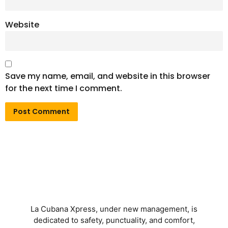
Website
Save my name, email, and website in this browser
for the next time I comment.
La Cubana Xpress, under new management, is
dedicated to safety, punctuality, and comfort,