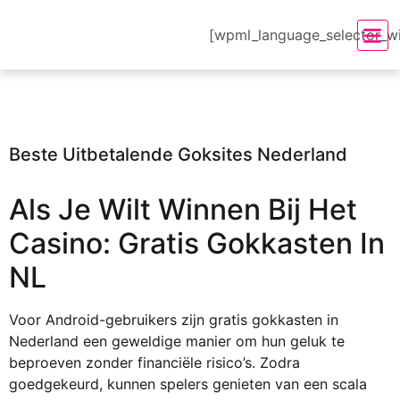
[wpml_language_selector_w
Beste Uitbetalende Goksites Nederland
Als Je Wilt Winnen Bij Het
Casino: Gratis Gokkasten In
NL
Voor Android-gebruikers zijn gratis gokkasten in
Nederland een geweldige manier om hun geluk te
beproeven zonder financiële risico’s. Zodra
goedgekeurd, kunnen spelers genieten van een scala